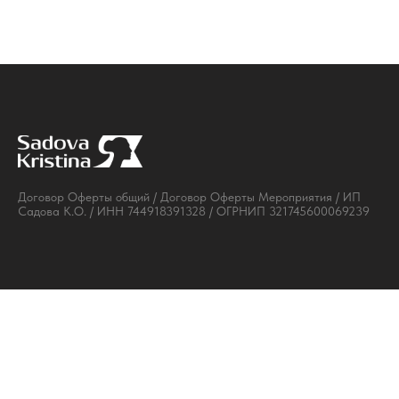
Договор Оферты общий
/
Договор Оферты Мероприятия
/ ИП
Садова К.О. / ИНН 744918391328 / ОГРНИП 321745600069239